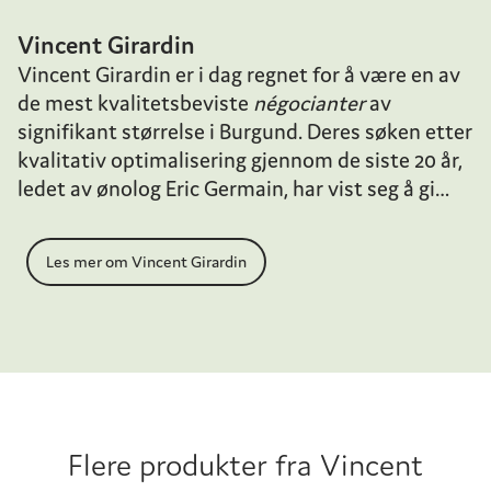
Vincent Girardin
Vincent Girardin er i dag regnet for å være en av
de mest kvalitetsbeviste
négocianter
av
signifikant størrelse i Burgund. Deres søken etter
kvalitativ optimalisering gjennom de siste 20 år,
ledet av ønolog Eric Germain, har vist seg å gi
resultater i glasset. De produserer i dag rundt 80
forskjellige viner fra nesten alle appelasjoner i
Les mer om Vincent Girardin
regionen, inkludert viner fra deres over 60 hektar
med egne vinmarker. Denne bredden gir dem et
unikt referansegrunnlag og en forståelse for den
klimatiske utviklingen i regionen, og gjør at Eric
og teamet kan ta gode avgjørelser i vinmarkene
og kjelleren hvert år.
Flere produkter fra
Vincent