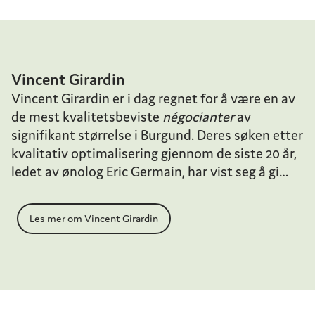
Vincent Girardin
Vincent Girardin er i dag regnet for å være en av
de mest kvalitetsbeviste
négocianter
av
signifikant størrelse i Burgund. Deres søken etter
kvalitativ optimalisering gjennom de siste 20 år,
ledet av ønolog Eric Germain, har vist seg å gi
resultater i glasset. De produserer i dag rundt 80
forskjellige viner fra nesten alle appelasjoner i
Les mer om Vincent Girardin
regionen, inkludert viner fra deres over 60 hektar
med egne vinmarker. Denne bredden gir dem et
unikt referansegrunnlag og en forståelse for den
klimatiske utviklingen i regionen, og gjør at Eric
og teamet kan ta gode avgjørelser i vinmarkene