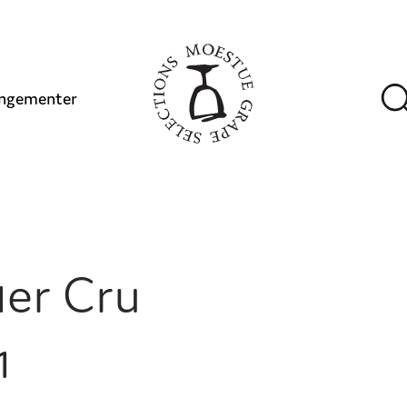
ngementer
1er Cru
1