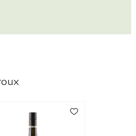
rmand. Der ble han i 15
runnla Leroux sitt eget domaine
het.
roux