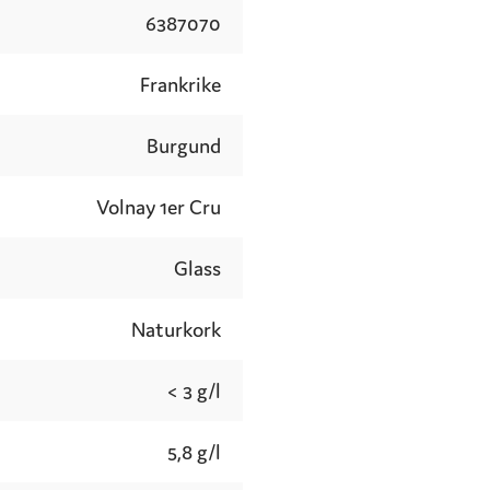
6387070
Frankrike
Burgund
Volnay 1er Cru
Glass
Naturkork
< 3 g/l
5,8 g/l