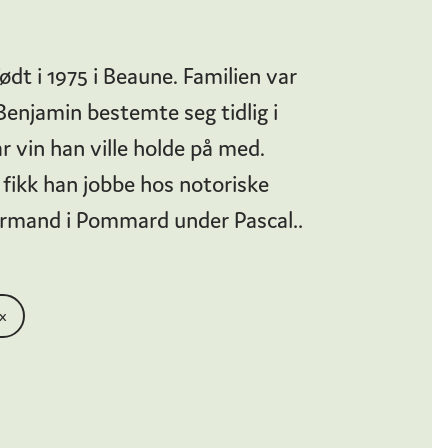
dt i 1975 i Beaune. Familien var
enjamin bestemte seg tidlig i
r vin han ville holde på med.
 fikk han jobbe hos notoriske
rmand i Pommard under Pascal
erte ham til å ta sin grad i
 reise verden rundt i vinens
x
 han blant annet til opphold hos
deaux, Domaine Drouhin i
w Zealand og Louis Jadot i
i 1999, ble han utnevnt til