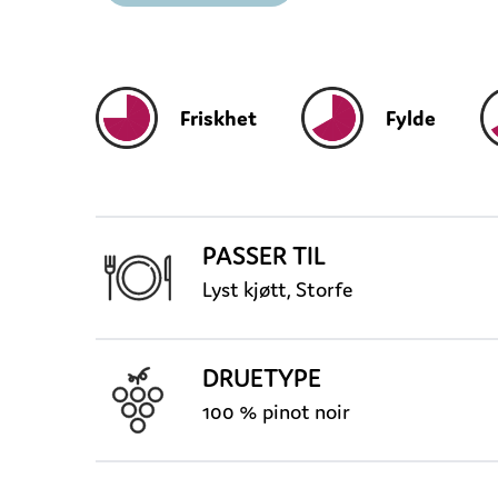
Friskhet
Fylde
PASSER TIL
Lyst kjøtt, Storfe
DRUETYPE
100 % pinot noir