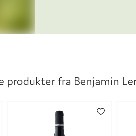
vinmaker hos Comte A
årganger, og i 2007 g
og négociant-virksom
e produkter fra
Benjamin Le