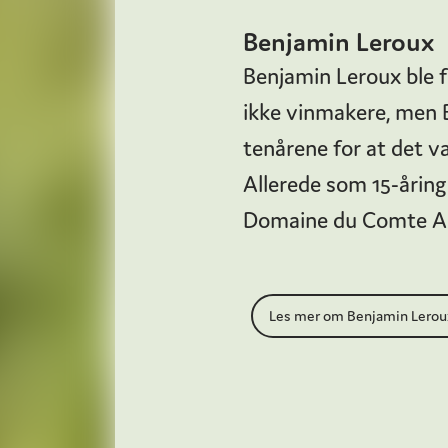
Benjamin Leroux
Benjamin Leroux ble fø
ikke vinmakere, men B
tenårene for at det va
Allerede som 15-åring
Domaine du Comte A
Marchand. Dette inspir
ønologi og etter hvert
Les mer om Benjamin Lerou
tjeneste. Dette førte
Cos d'Estournel i Bor
Oregon, Giesen på Ne
Beaune. Som 24-åring, 