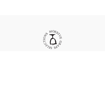
Moestue Grape Selections AS
Bygdøy Allé 23
N-0262 Oslo
Norway
Org. nr.: 976311396
Tlf:
+47 23 20 32 00
Fax:
+47 23 20 32 01