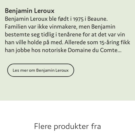
Benjamin Leroux
Benjamin Leroux ble født i 1975 i Beaune.
Familien var ikke vinmakere, men Benjamin
bestemte seg tidlig i tenårene for at det var vin
han ville holde på med. Allerede som 15-åring fikk
han jobbe hos notoriske Domaine du Comte
Armand i Pommard under Pascal Marchand.
Dette inspirerte ham til å ta sin grad i ønologi og
Les mer om Benjamin Leroux
etter hvert reise verden rundt i vinens tjeneste.
Dette førte han blant annet til opphold hos Cos
d'Estournel i Bordeaux, Domaine Drouhin i
Oregon, Giesen på New Zealand og Louis Jadot i
Beaune. Som 24-åring, i 1999, ble han utnevnt til
vinmaker hos Comte Armand. Der ble han i 15
årganger, og i 2007 grunnla Leroux sitt eget
Flere produkter fra
domaine og négociant-virksomhet.