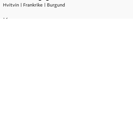
Hvitvin |
Frankrike
| Burgund
Kr.
395,00