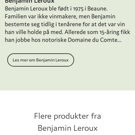
Benjamin Leroux
Benjamin Leroux ble født i 1975 i Beaune.
Familien var ikke vinmakere, men Benjamin
bestemte seg tidlig i tenårene for at det var vin
han ville holde på med. Allerede som 15-åring fikk
han jobbe hos notoriske Domaine du Comte
Armand i Pommard under Pascal Marchand.
Dette inspirerte ham til å ta sin grad i ønologi og
Les mer om Benjamin Leroux
etter hvert reise verden rundt i vinens tjeneste.
Dette førte han blant annet til opphold hos Cos
d'Estournel i Bordeaux, Domaine Drouhin i
Oregon, Giesen på New Zealand og Louis Jadot i
Beaune. Som 24-åring, i 1999, ble han utnevnt til
vinmaker hos Comte Armand. Der ble han i 15
årganger, og i 2007 grunnla Leroux sitt eget
Flere produkter fra
domaine og négociant-virksomhet.
Benjamin Leroux