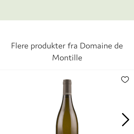
hendene på sønnen Etienne de Montille og
datteren Alix de Montille, som sammen også
driver en mindre negosiantbusiness under
navnet Maison de Montille. Dette er med andre
ord en familie med sterke karakterer.
Flere produkter fra
Domaine de
Montille