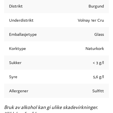
Distrikt
Burgund
Underdistrikt
Volnay 1er Cru
Emballasjetype
Glass
Korktype
Naturkork
Sukker
< 3 g/l
Syre
5,6 g/l
Allergener
Sulfitt
Bruk av alkohol kan gi ulike skadevirkninger.