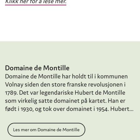
Klikk her for å lese mer.
Domaine de Montille
Domaine de Montille har holdt til i kommunen
Volnay siden den store franske revolusjonen i
1789. Det var legendariske Hubert de Montille
som virkelig satte domainet på kartet. Han er
født i 1930, og tok over domainet i 1954. Hubert
de Montille er litt av en karakter, og hans sterke
personlighet har satt sine varige spor på
Les mer om Domaine de Montille
domainets stil og viner. Dagens regime ligger i