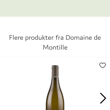
hendene på sønnen Etienne de Montille og
datteren Alix de Montille, som sammen også
driver en mindre negosiantbusiness under
navnet Maison de Montille. Dette er med andre
ord en familie med sterke karakterer.
Flere produkter fra
Domaine de
Montille