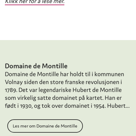
Klikk her for å lese mer.
Domaine de Montille
Domaine de Montille har holdt til i kommunen
Volnay siden den store franske revolusjonen i
1789. Det var legendariske Hubert de Montille
som virkelig satte domainet på kartet. Han er
født i 1930, og tok over domainet i 1954. Hubert
de Montille er litt av en karakter, og hans sterke
personlighet har satt sine varige spor på
Les mer om Domaine de Montille
domainets stil og viner. Dagens regime ligger i