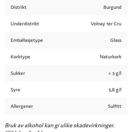
Distrikt
Burgund
Underdistrikt
Volnay 1er Cru
Emballasjetype
Glass
Korktype
Naturkork
Sukker
< 3 g/l
Syre
5,8 g/l
Allergener
Sulfitt
Bruk av alkohol kan gi ulike skadevirkninger.