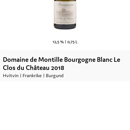
12,5 % |
0,75 L
Domaine de Montille Bourgogne Blanc Le
Clos du Château 2018
Hvitvin |
Frankrike
| Burgund
Kr.
410,00
UTSOLGT