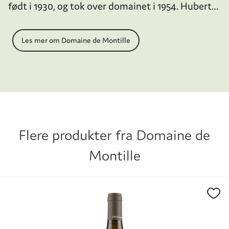
født i 1930, og tok over domainet i 1954. Hubert
de Montille er litt av en karakter, og hans sterke
personlighet har satt sine varige spor på
Les mer om Domaine de Montille
domainets stil og viner. Dagens regime ligger i
hendene på sønnen Etienne de Montille og
datteren Alix de Montille, som sammen også
driver en mindre negosiantbusiness under
navnet Maison de Montille. Dette er med andre
ord en familie med sterke karakterer.
Flere produkter fra
Domaine de
Montille