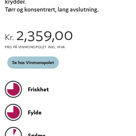
krydder.
Tørr og konsentrert, lang avslutning.
2,359,00
Kr.
PRIS PÅ VINMONOPOLET INKL. MVA
Se hos Vinmonopolet
Friskhet
Fylde
Sødme