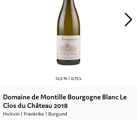
12,5 % |
0,75 L
Domaine de Montille Bourgogne Blanc Le
Clos du Château 2018
Hvitvin |
Frankrike
| Burgund
Kr.
410,00