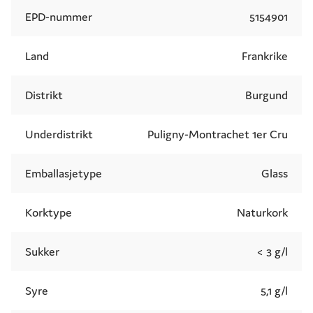
EPD-nummer
5154901
Land
Frankrike
Distrikt
Burgund
Underdistrikt
Puligny-Montrachet 1er Cru
Emballasjetype
Glass
Korktype
Naturkork
Sukker
< 3 g/l
Syre
5,1 g/l