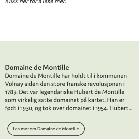
Klikk her for å lese mer.
Domaine de Montille
Domaine de Montille har holdt til i kommunen
Volnay siden den store franske revolusjonen i
1789. Det var legendariske Hubert de Montille
som virkelig satte domainet på kartet. Han er
født i 1930, og tok over domainet i 1954. Hubert
de Montille er litt av en karakter, og hans sterke
personlighet har satt sine varige spor på
Les mer om Domaine de Montille
domainets stil og viner. Dagens regime ligger i