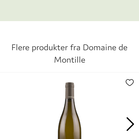
hendene på sønnen Etienne de Montille og
datteren Alix de Montille, som sammen også
driver en mindre negosiantbusiness under
navnet Maison de Montille. Dette er med andre
ord en familie med sterke karakterer.
Flere produkter fra
Domaine de
Montille