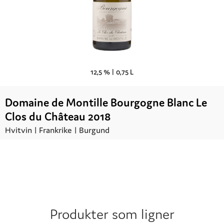
12,5 % |
0,75 L
Domaine de Montille Bourgogne Blanc Le
Clos du Château 2018
Hvitvin |
Frankrike
| Burgund
Kr.
410,00
UTSOLGT
Produkter som ligner