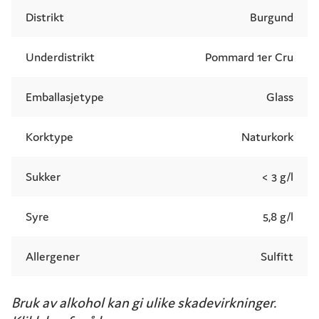
Distrikt
Burgund
Underdistrikt
Pommard 1er Cru
Emballasjetype
Glass
Korktype
Naturkork
Sukker
< 3 g/l
Syre
5,8 g/l
Allergener
Sulfitt
Bruk av alkohol kan gi ulike skadevirkninger.