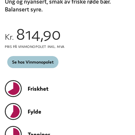
Ung og nyansert, smak av friske røde bær.
Balansert syre.
814,90
Kr.
PRIS PÅ VINMONOPOLET INKL. MVA
Se hos Vinmonopolet
Friskhet
Fylde
Tanniner