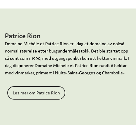
Patrice Rion
Domaine Michèle et Patrice Rion er i dag et domaine av nokså
normal størrelse etter burgundermålestokk. Det ble startet opp
så sent som i 1990, med utgangspunkt i kun ett hektar vinmark. I
dag disponerer Domaine Michèle et Patrice Rion rundt 6 hektar
med vinmarker, primært i Nuits-Saint-Georges og Chambolle-
Musigny. I tillegg drives en négociant-virksomhet med
utgangspunkt i innleide vinmarker. For at kvaliteten på disse
Les mer om Patrice Rion
vinene skal være like høy som for vinene fra domainets egne
vinmarker, følges arbeidet i de innleide vinmarkene opp på svært
detaljert basis - fra knoppskyting til plukketidspunkt for druene.
Ingenting overlates til tilfeldighetene.