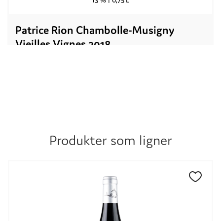
Patrice Rion Chambolle-Musigny
Vieilles Vignes 2018
Rødvin |
Frankrike
| Burgund
Kr.
698,00
UTSOLGT
Produkter som ligner