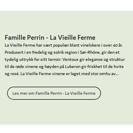
Famille Perrin - La Vieille Ferme
La Vieille Ferme har vært populær blant vinelskere i over 40 år.
Produsert i en fredelig og solrik region i Sør-Rhône, gir den et
tydelig uttrykk for sitt terroir: Ventoux gir eleganse og struktur
til de røde vinene og høyden på Luberon gir friskhet til de hvite
og rosé. La Vieille Ferme vinene er laget med stor omhu av
Famille Perrin, som i dag drives av den 5. generasjonen. Familie
Perrin ble etablert som vinprodusent allerede i 1909 med kjøpet
Les mer om Famille Perrin - La Vieille Ferme
av Chateau de Beaucastel i Châteauneuf-du-Pape. Chateau de
Beaucastel drives fortsatt av Familie Perrin i tillegg til de
velkjente vinene Chateau Miraval og La Vieille Ferme.