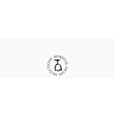
Moestue Grape Selections AS
Bygdøy Allé 23
N-0262 Oslo
Norway