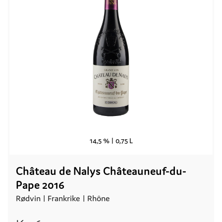
14,5 % |
0,75 L
Château de Nalys Châteauneuf-du-
Pape 2016
Rødvin |
Frankrike
| Rhône