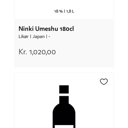
18 % |
1,8 L
Ninki Umeshu 180cl
Likør |
Japan
| -
Kr.
1,020,00