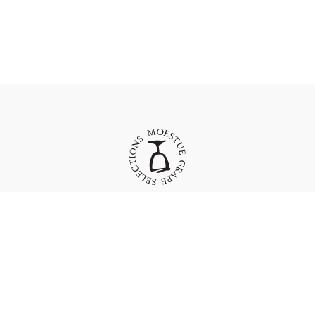
Moestue Grape Selections AS
Bygdøy Allé 23
N-0262 Oslo
Norway
Org. nr.: 976311396