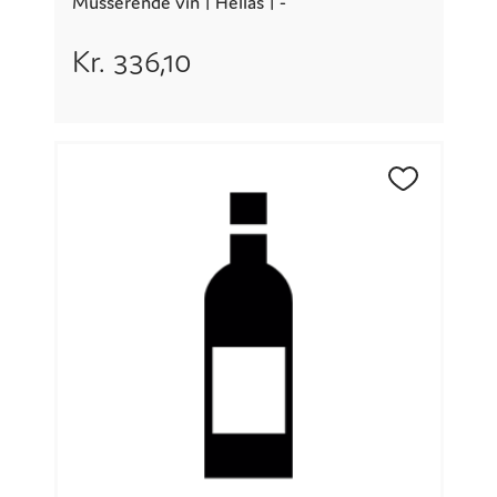
Musserende vin |
Hellas
| -
Kr.
336,10