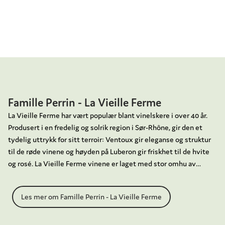
Famille Perrin - La Vieille Ferme
La Vieille Ferme har vært populær blant vinelskere i over 40 år.
Produsert i en fredelig og solrik region i Sør-Rhône, gir den et
tydelig uttrykk for sitt terroir: Ventoux gir eleganse og struktur
til de røde vinene og høyden på Luberon gir friskhet til de hvite
og rosé. La Vieille Ferme vinene er laget med stor omhu av
Famille Perrin, som i dag drives av den 5. generasjonen. Familie
Perrin ble etablert som vinprodusent allerede i 1909 med kjøpet
Les mer om Famille Perrin - La Vieille Ferme
av Chateau de Beaucastel i Châteauneuf-du-Pape. Chateau de
Beaucastel drives fortsatt av Familie Perrin i tillegg til de
velkjente vinene Chateau Miraval og La Vieille Ferme.