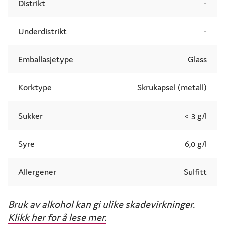
Distrikt
-
Underdistrikt
-
Emballasjetype
Glass
Korktype
Skrukapsel (metall)
Sukker
< 3 g/l
Syre
6,0 g/l
Allergener
Sulfitt
Bruk av alkohol kan gi ulike skadevirkninger.
Klikk her for å lese mer.