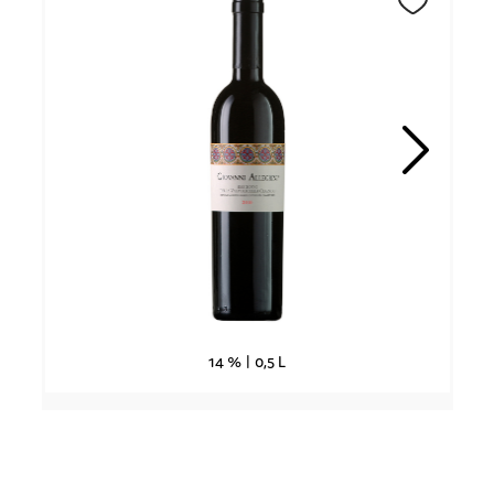
14 % |
0,5 L
Allegrini Recioto della Valpolicella
Classico 2016
Dessertvin |
Italia
| Veneto