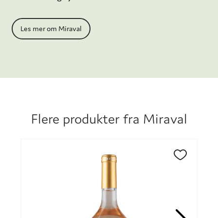
anerkjennelsen. Miraval leverer alltid skyhøy
kvalitet med signatur fra terroiret. Det er
Les mer om Miraval
selvfølgelig ingen ulempe at Brad Pitt eier
gården, men uten særdeles høy og stabil kvalitet
år etter år, ville ikke Ch.Miraval vært det det er i
dag. Og det er innholdet i flasken vi alltid måler
etter.
Flere produkter fra
Miraval