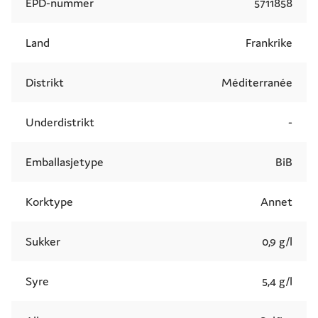
EPD-nummer
5711858
Land
Frankrike
Distrikt
Méditerranée
Underdistrikt
-
Emballasjetype
BiB
Korktype
Annet
Sukker
0,9 g/l
Syre
5,4 g/l