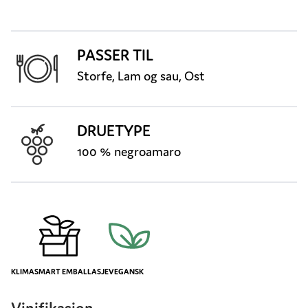
PASSER TIL
Storfe, Lam og sau, Ost
DRUETYPE
100 % negroamaro
KLIMASMART EMBALLASJE
VEGANSK