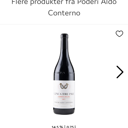
Flere produkter fra
Poderi Aldo
Conterno
14,5 % |
0,75 L