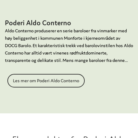
Poderi Aldo Conterno
Aldo Conterno produserer en serie baroloer fra vinmarker med
høy beliggenhet i kommunen Monforte i kjerneområdet av
DOCG Barolo. Et karakteristisk trekk ved barolovinstilen hos Aldo
Conterno har alltid vært vinenes rødfruktdominerte,
transparente og delikate stil. Mens mange baroloer fra denne
landsbyen kan ha en forholdsvis mørk fruktkjerne, diger
munnfølelse og massiv tanninstruktur, er barolostilen fra denne
Les mer om Poderi Aldo Conterno
eiendommen på den mer delikate siden, vel og merke uten at
vinene av den grunn mister noe av sin regionalkarakter,
druetypisitet, intensitet og kraft. Den naturlige forklaringen er
det betydelige kalkinnholdet i jordsmonnet, vinmarkenes høye
beliggenhet i landskapet og også en uttalt prioritering fra
produsentens side i forhold til det å produsere en elegant og
raffinert vinstil.