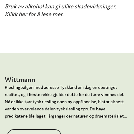
Bruk av alkohol kan gi ulike skadevirkninger.
Klikk her for å lese mer.
Wittmann
Rieslingbølgen med adresse Tyskland er i dag en ubetinget
realitet, og i første rekke gjelder dette for de tørre vinenes del.
Nå er ikke tørr tysk riesling noen ny oppfinnelse, historisk sett
var den overveiende delen tysk riesling tørr. De høye
predikatene ble laget i årganger der naturen og druematerialet
gjorde dette mulig. I moderne tid har tørr tysk riesling vært
produsert siden siste halvdelen av 1980-tallet, om enn med