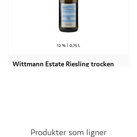
12 % |
0,75 L
Wittmann Estate Riesling trocken
2025
Hvitvin |
Tyskland
| Rheinhessen
Kr.
224,90
Produkter som ligner