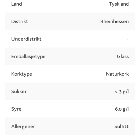
Land
Tyskland
Distrikt
Rheinhessen
Underdistrikt
-
Emballasjetype
Glass
Korktype
Naturkork
Sukker
< 3 g/l
Syre
6,0 g/l
Allergener
Sulfitt