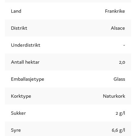
Land
Frankrike
Distrikt
Alsace
Underdistrikt
-
Antall hektar
2,0
Emballasjetype
Glass
Korktype
Naturkork
Sukker
2 g/l
Syre
6,6 g/l