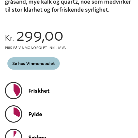
gråsand, mye kalk og quartz, noe som medvirker
til stor klarhet og forfriskende syrlighet.
299,00
Kr.
PRIS PÅ VINMONOPOLET INKL. MVA
Se hos Vinmonopolet
Friskhet
Fylde
Sødme