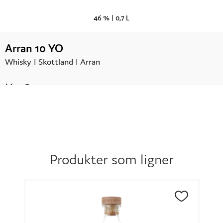
46 % |
0,7 L
Arran 10 YO
Whisky |
Skottland
| Arran
Kr.
859,90
Produkter som ligner