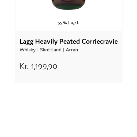
55 % |
0,7 L
Lagg Heavily Peated Corriecravie
Whisky |
Skottland
| Arran
Kr.
1,199,90