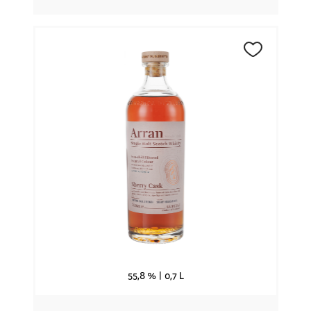
55,8 % |
0,7 L