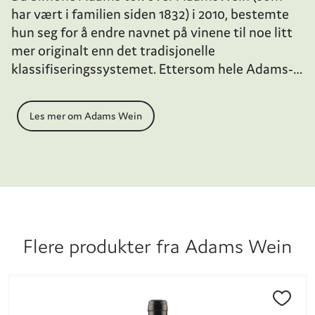
har vært i familien siden 1832) i 2010, bestemte
hun seg for å endre navnet på vinene til noe litt
mer originalt enn det tradisjonelle
klassifiseringssystemet. Ettersom hele Adams-
familien er glad i å jakte - og Simone selv har
jaktet i over 20 år - kom ideen om å bruke ordet
Les mer om Adams Wein
Kaliber som navn på vinene. På tysk er ordet
Kaliber også synonymt med høy kvalitet - så
stigende Kaliber-nummer markerte stigende
kvalitet på vinene; bedre terroir, lavere
avkastning og høyere grad av detaljorientering i
vinmarksarbeidet. Men etter hvert som Simone
ble bedre kjent med sine parseller og begynte å
Flere produkter fra
Adams Wein
lage enkeltvinmarksviner, har Kaliber-systemet
blitt erstattet med kommuneviner fra Ingelheim
og cru-viner fra ulike enkeltvinmarker.