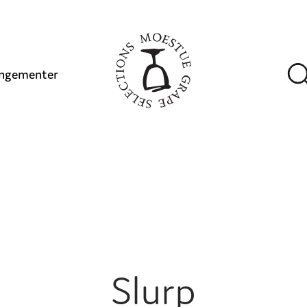
ngementer
Slurp