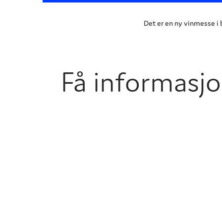
Det er en ny vinmesse i b
Få informas