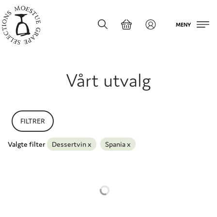
MENY
Vårt utvalg
FILTRER
Valgte filter
Dessertvin
x
Spania
x